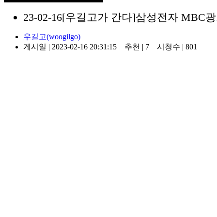
23-02-16[우길고가 간다]삼성전자 MBC
우길고(woogilgo)
게시일 | 2023-02-16 20:31:15
추천 | 7
시청수 | 801
우길고 후원하기
자동이체(해피나눔 정기후원 개념)대환영함돠~
*농협 197 12 660516
*국민 350601 04 190627
*카카오뱅크 3333 13 6391618 하♥♥
*벨라도 vellado.kr 에서 벨라챗 쏘기
*아프리카tv에서 별풍선 쏘기