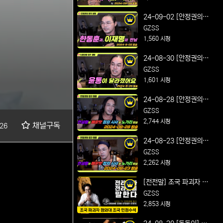
Feat. 개혁의 시작
24-09-02 [안정권의 썰
방] 연설왕의 매운맛 정
GZSS
치 시사 및 노가리 방송
1,560 시청
Feat. 한동훈과 이재명
24-08-30 [안정권의 썰
의 만남
방] 연설왕의 매운맛 정
GZSS
치 시사 및 노가리 방송
1,601 시청
Feat. 윤통이 달라졌어
24-08-28 [안정권의 썰
요
방] 연설왕의 매운맛 정
GZSS
치 시사 및 노가리 방송
2,744 시청
채널구독
26
Feat.다시 셋팅 완료
24-08-23 [안정권의 썰
방] 연설왕의 매운맛 정
GZSS
치 시사 및 노가리 방송
2,262 시청
Feat. 최장 기간 더위 건
[전전말] 조국 파괴자 청
강 유의
와대 조국 민정수석 얼마
GZSS
나 아십니까
2,853 시청