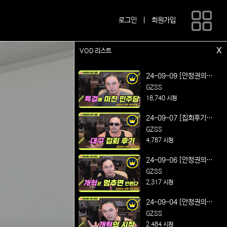
로그인
|
회원가입
x
VOD 리스트
24-09-09 [안정권의 썰
방] 연설왕의 매운맛 정
GZSS
치 시사 및 노가리 방송
18,740 시청
Feat. 특검에 미친 민주
24-09-07 [집회후기방
당
송] 박정희 대통령 동상
GZSS
건립 찬성! 대구 동성로
4,787 시청
집회 후기
24-09-06 [안정권의 썰
방] 연설왕의 매운맛 정
GZSS
치 시사 및 노가리 방송
2,317 시청
Feat. 개혁은 멈추면 안
24-09-04 [안정권의 썰
된다
방] 연설왕의 매운맛 정
GZSS
치 시사 및 노가리 방송
2,484 시청