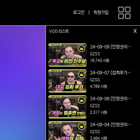
로그인
|
회원가입
x
VOD 리스트
24-09-09 [안정권의 썰
방] 연설왕의 매운맛 정
GZSS
치 시사 및 노가리 방송
18,743 시청
Feat. 특검에 미친 민주
24-09-07 [집회후기방
당
송] 박정희 대통령 동상
GZSS
건립 찬성! 대구 동성로
4,789 시청
집회 후기
24-09-06 [안정권의 썰
방] 연설왕의 매운맛 정
GZSS
치 시사 및 노가리 방송
2,317 시청
Feat. 개혁은 멈추면 안
24-09-04 [안정권의 썰
된다
방] 연설왕의 매운맛 정
GZSS
치 시사 및 노가리 방송
2,484 시청