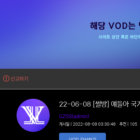
신고하기
22-06-08 [썰방] 얘들아 국가영웅이 선동과 데모가 없는 세상을 만들어줄게 ^^♡ 소통& 노가리
ㅡ 음방
GZSS(admin)
게시일 | 2022-06-09 03:30:46
추천 | 10
VOD 감상하기