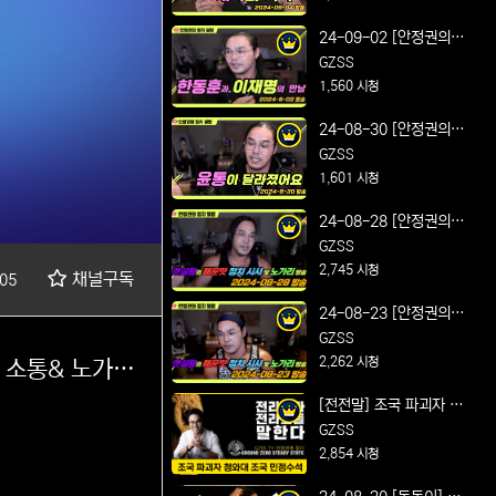
Feat. 개혁의 시작
24-09-02 [안정권의 썰
방] 연설왕의 매운맛 정
GZSS
치 시사 및 노가리 방송
1,560 시청
Feat. 한동훈과 이재명
24-08-30 [안정권의 썰
의 만남
방] 연설왕의 매운맛 정
GZSS
치 시사 및 노가리 방송
1,601 시청
Feat. 윤통이 달라졌어
24-08-28 [안정권의 썰
요
방] 연설왕의 매운맛 정
GZSS
치 시사 및 노가리 방송
2,745 시청
채널구독
05
Feat.다시 셋팅 완료
24-08-23 [안정권의 썰
방] 연설왕의 매운맛 정
GZSS
치 시사 및 노가리 방송
2,262 시청
Feat. 최장 기간 더위 건
[전전말] 조국 파괴자 청
강 유의
와대 조국 민정수석 얼마
GZSS
나 아십니까
2,854 시청