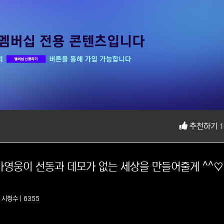
추천하기
1
5
시청수 | 6355