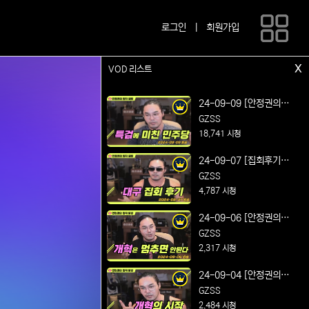
로그인
|
회원가입
x
VOD 리스트
24-09-09 [안정권의 썰
방] 연설왕의 매운맛 정
GZSS
치 시사 및 노가리 방송
18,741 시청
Feat. 특검에 미친 민주
24-09-07 [집회후기방
당
송] 박정희 대통령 동상
GZSS
건립 찬성! 대구 동성로
4,787 시청
집회 후기
24-09-06 [안정권의 썰
방] 연설왕의 매운맛 정
GZSS
치 시사 및 노가리 방송
2,317 시청
Feat. 개혁은 멈추면 안
24-09-04 [안정권의 썰
된다
방] 연설왕의 매운맛 정
GZSS
치 시사 및 노가리 방송
2,484 시청