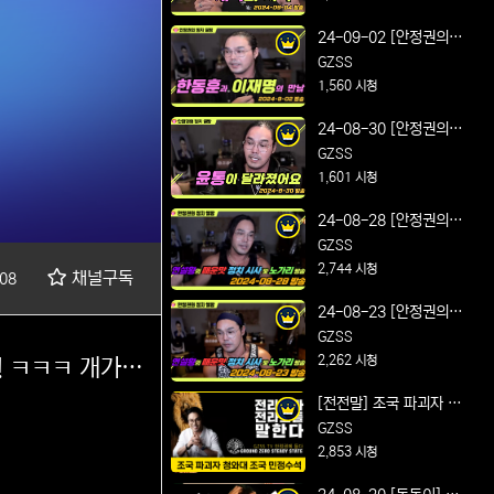
Feat. 개혁의 시작
24-09-02 [안정권의 썰
방] 연설왕의 매운맛 정
GZSS
치 시사 및 노가리 방송
1,560 시청
Feat. 한동훈과 이재명
24-08-30 [안정권의 썰
의 만남
방] 연설왕의 매운맛 정
GZSS
치 시사 및 노가리 방송
1,601 시청
Feat. 윤통이 달라졌어
24-08-28 [안정권의 썰
요
방] 연설왕의 매운맛 정
GZSS
치 시사 및 노가리 방송
2,744 시청
채널구독
08
Feat.다시 셋팅 완료
24-08-23 [안정권의 썰
방] 연설왕의 매운맛 정
GZSS
치 시사 및 노가리 방송
2,262 시청
ㅋㅋㅋ 개가
Feat. 최장 기간 더위 건
[전전말] 조국 파괴자 청
강 유의
와대 조국 민정수석 얼마
GZSS
나 아십니까
2,853 시청