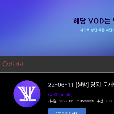
신고하기
22-06-11 [썰방] 딩동! 
쳐웃을 코미디 ㅅㅂ
GZSS(admin)
게시일 | 2022-06-12 05:59:59
추천 | 10
VOD 감상하기